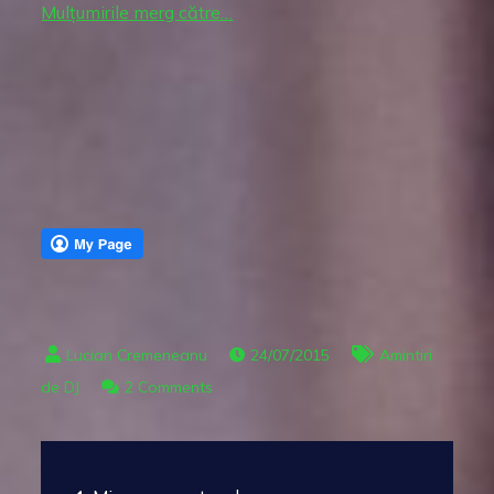
Mulțumirile merg către…
24/07/2015
Amintiri
on
de DJ
2 Comments
Mulţumiri,
mulţumiri…
Post