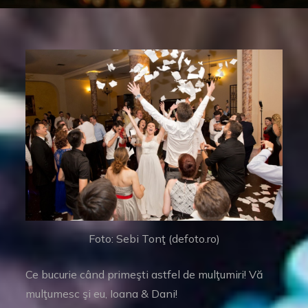
Foto: Sebi Tonţ (defoto.ro)
Ce bucurie când primeşti astfel de mulţumiri! Vă
mulţumesc şi eu, Ioana & Dani!