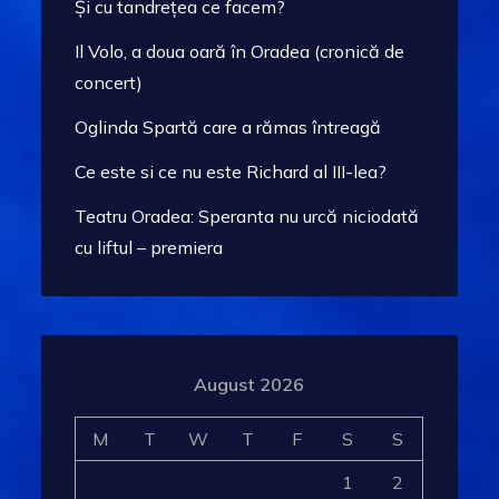
Și cu tandrețea ce facem?
Il Volo, a doua oară în Oradea (cronică de
concert)
Oglinda Spartă care a rămas întreagă
Ce este si ce nu este Richard al III-lea?
Teatru Oradea: Speranta nu urcă niciodată
cu liftul – premiera
August 2026
M
T
W
T
F
S
S
1
2