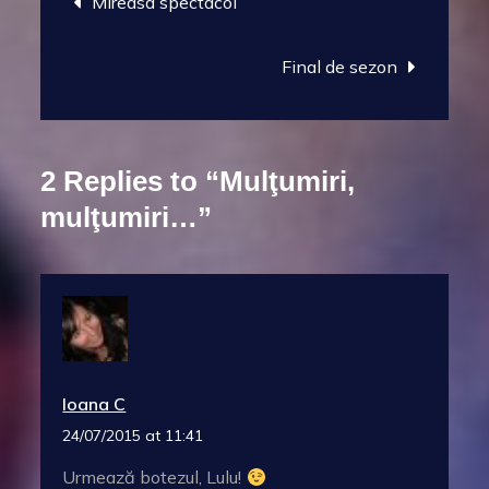
Mireasa spectacol
navigation
Final de sezon
2 Replies to “Mulţumiri,
mulţumiri…”
Ioana C
24/07/2015 at 11:41
Urmează botezul, Lulu!