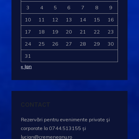
3
4
5
6
7
8
9
10
11
12
13
14
15
16
17
18
19
20
21
22
23
24
25
26
27
28
29
30
31
« Jan
CONTACT
Rezervări pentru evenimente private şi
corporate la 0744.513155 și
lucian@cremeneanu.ro