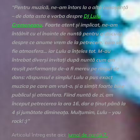
“Pentru muzică, ne-am întors la o altă cunoștință
– de data asta e vorba despre
DJ Lulu
Cremeneanu
. Foarte atent și implicat, ne-am
întâlnit cu el înainte de nuntă pentru a discuta
despre ce anume vrem de la petrecere, cum să
fie atmosfera… iar Lulu a înțeles tot. M-au
întrebat diverși invitați după nuntă cum am
reușit performanța de-a fi mereu pe ringul de
dans: răspunsul e simplu! Lulu a pus exact
muzica pe care am vrut-o, și a simțit foarte bine
publicul și atmosfera. Fiind nuntă de zi, am
început petrecerea la ora 16, dar a ținut până la
4 și jumătate dimineața. Mulțumim, Lulu – you
rock! :)”
Articolul întreg este aici:
Jurnal de nuntă 7: