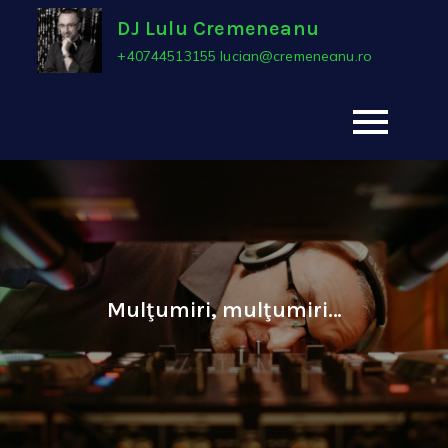
Skip
DJ Lulu Cremeneanu
to
+40744513155 lucian@cremeneanu.ro
content
Mulţumiri, mulţumiri…