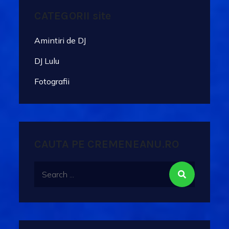
CATEGORII site
Amintiri de DJ
DJ Lulu
Fotografii
CAUTA PE CREMENEANU.RO
Search
for: